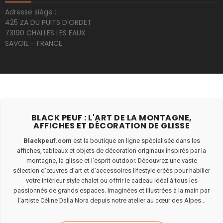
Adresse siège :
425 ZA DU PUITS D'ORDET
73190 CHALLES LES EAUX
SAVOIE - FRANCE
BLACK PEUF : L'ART DE LA MONTAGNE,
AFFICHES ET DÉCORATION DE GLISSE
Blackpeuf.com
est la boutique en ligne spécialisée dans les
affiches, tableaux et objets de décoration originaux inspirés par la
montagne, la glisse et l’esprit outdoor. Découvrez une vaste
sélection d’œuvres d’art et d’accessoires lifestyle créés pour habiller
votre intérieur style chalet ou offrir le cadeau idéal à tous les
passionnés de grands espaces. Imaginées et illustrées à la main par
l’artiste Céline Dalla Nora depuis notre atelier au cœur des Alpes...