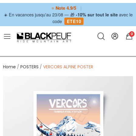
⭐
|
Note 4.9/5
☀️ En vacances jusqu'au 23/08 — 🎁
avec le
-10% sur tout le site
code
ETE10
0
Home
POSTERS
VERCORS ALPINE POSTER