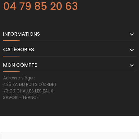
04 79 85 20 63
INFORMATIONS

CATÉGORIES

MON COMPTE

Adresse siège :
425 ZA DU PUITS D'ORDET
73190 CHALLES LES EAUX
SAVOIE - FRANCE