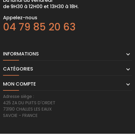
Du lundi au vendredi
de 9H30 à 12H00 et 13H30 à 18H.
Appelez-nous
04 79 85 20 63
INFORMATIONS

CATÉGORIES

MON COMPTE

Adresse siège :
425 ZA DU PUITS D'ORDET
73190 CHALLES LES EAUX
SAVOIE - FRANCE