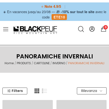
⭐
|
Note 4.9/5
☀️ En vacances jusqu'au 23/08 — 🎁
avec le
-10% sur tout le site
code
ETE10
0
PANORAMICHE INVERNALI
Home
PRODUITS
CARTOLINE
INVERNO
PANORAMICHE INVERNALI
Filters
Rilevanza