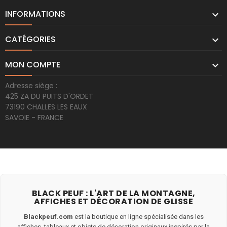
INFORMATIONS

CATÉGORIES

MON COMPTE

Adresse siège :
425 ZA DU PUITS D'ORDET
73190 CHALLES LES EAUX
SAVOIE - FRANCE
BLACK PEUF : L'ART DE LA MONTAGNE,
AFFICHES ET DÉCORATION DE GLISSE
Blackpeuf.com
est la boutique en ligne spécialisée dans les
affiches, tableaux et objets de décoration originaux inspirés par la