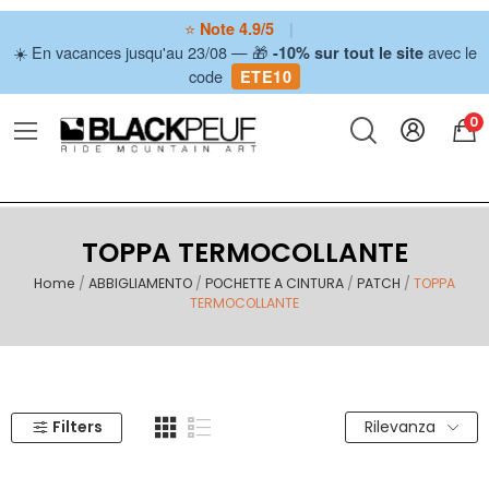
⭐
|
Note 4.9/5
☀️ En vacances jusqu'au 23/08 — 🎁
avec le
-10% sur tout le site
code
ETE10
0
TOPPA TERMOCOLLANTE
Home
ABBIGLIAMENTO
POCHETTE A CINTURA
PATCH
TOPPA
TERMOCOLLANTE
Filters
Rilevanza