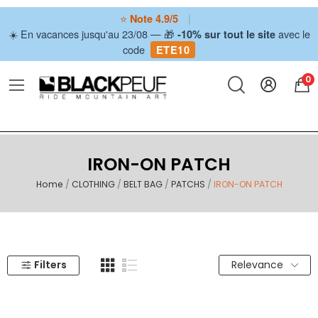
⭐
|
Note 4.9/5
☀️ En vacances jusqu'au 23/08 — 🎁
avec le
-10% sur tout le site
code
ETE10
0
IRON-ON PATCH
Home
CLOTHING
BELT BAG
PATCHS
IRON-ON PATCH
Filters
Relevance