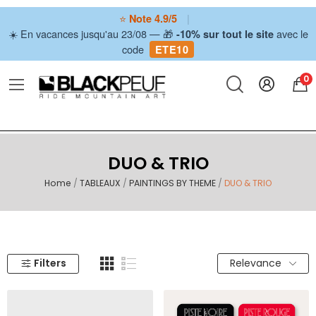
⭐
|
Note 4.9/5
☀️ En vacances jusqu'au 23/08 — 🎁
avec le
-10% sur tout le site
code
ETE10
0
DUO & TRIO
Home
TABLEAUX
PAINTINGS BY THEME
DUO & TRIO
Filters
Relevance