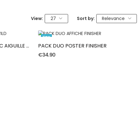
View:
27
Sort by:
Relevance
Add To Cart
New
PACK DUO POSTER BIVOUAC AIGUILLE & MONT BLANC
PACK DUO POSTER FINISHER
€34.90