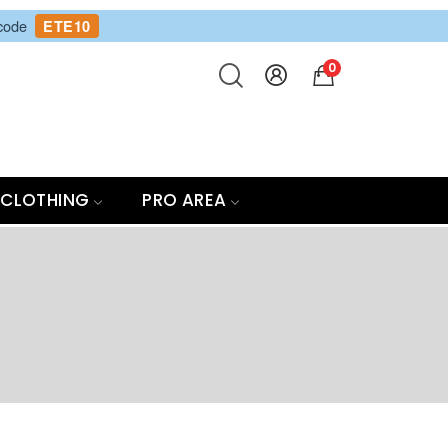
 code
ETE10
0
CLOTHING
PRO AREA