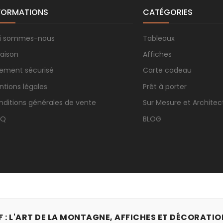
FORMATIONS
CATÉGORIES
i sommes-nous
Tableaux
raison
Affiches
iement sécurisé
Carte cadeau
ntions légales
Prêt à porter
nditions générales de vente
Sur Mesure et Architec
.Q
BLOG
 : L'ART DE LA MONTAGNE, AFFICHES ET DÉCORATIO