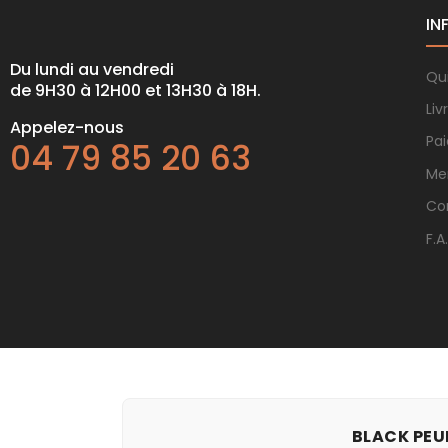
IN
Du lundi au vendredi
Qu
de 9H30 à 12H00 et 13H30 à 18H.
Liv
Appelez-nous
Pa
04 79 85 20 63
Me
Co
F.A
BLACK PEUF