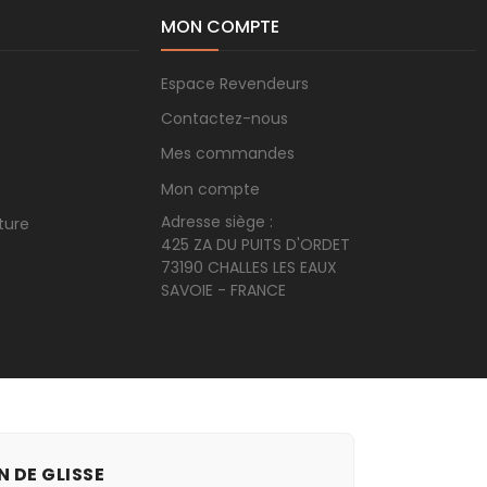
MON COMPTE
Espace Revendeurs
Contactez-nous
Mes commandes
Mon compte
Adresse siège :
ture
425 ZA DU PUITS D'ORDET
73190 CHALLES LES EAUX
SAVOIE - FRANCE
N DE GLISSE