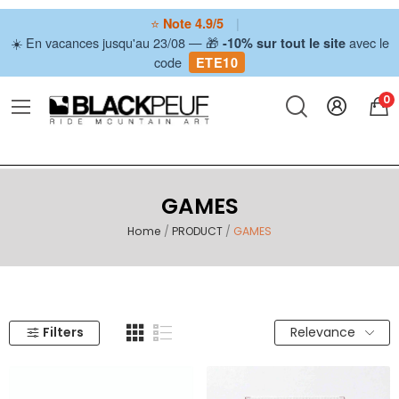
⭐
|
Note 4.9/5
☀️ En vacances jusqu'au 23/08 — 🎁
avec le
-10% sur tout le site
code
ETE10
0
GAMES
Home
PRODUCT
GAMES
Filters
Relevance