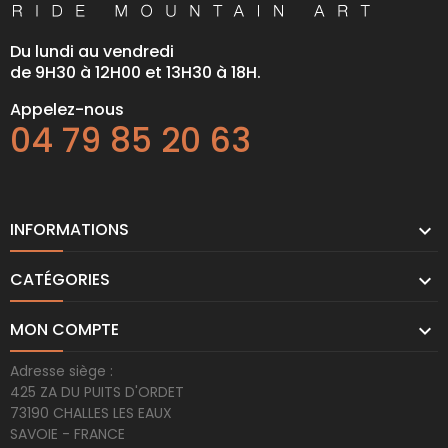
Du lundi au vendredi
de 9H30 à 12H00 et 13H30 à 18H.
Appelez-nous
04 79 85 20 63
INFORMATIONS

CATÉGORIES

MON COMPTE

Adresse siège :
425 ZA DU PUITS D'ORDET
73190 CHALLES LES EAUX
SAVOIE - FRANCE