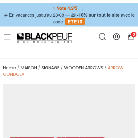
⭐
|
Note 4.9/5
☀️ En vacances jusqu'au 23/08 — 🎁
avec le
-10% sur tout le site
code
ETE10
0
Home
MAISON
SIGNAGE
WOODEN ARROWS
ARROW
GONDOLA