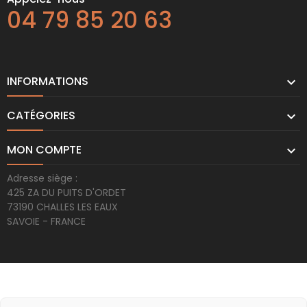
04 79 85 20 63
INFORMATIONS

CATÉGORIES

MON COMPTE

Adresse siège :
425 ZA DU PUITS D'ORDET
73190 CHALLES LES EAUX
SAVOIE - FRANCE