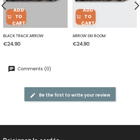
ADD
ADD
TO
TO
CART
CART
BLACK TRACK ARROW
ARROW SKI ROOM
€24.90
€24.90
Comments (0)
Be the first to write your review