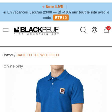
⭐
|
Note 4.9/5
☀️ En vacances jusqu'au 23/08 — 🎁
avec le
-10% sur tout le site
code
ETE10
0
Home
BACK TO THE WILD POLO
Online only