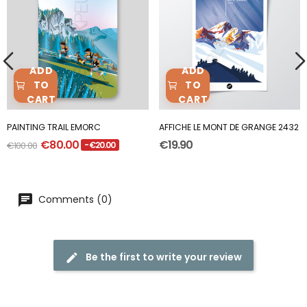
ADD
ADD
TO
TO
CART
CART
PAINTING TRAIL EMORC
AFFICHE LE MONT DE GRANGE 2432
€80.00
€19.90
€100.00
-€20.00
Comments (0)
Be the first to write your review