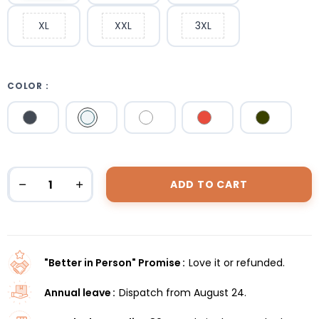
XL
XXL
3XL
COLOR :
Black
Blue
White
Red
KAKI
ADD TO CART
"Better in Person" Promise
Love it or refunded.
Annual leave
Dispatch from August 24.