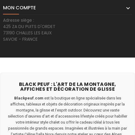
MON COMPTE

Adresse siège :
425 ZA DU PUITS D'ORDET
73190 CHALLES LES EAUX
SAVOIE - FRANCE
BLACK PEUF : L'ART DE LA MONTAGNE,
AFFICHES ET DÉCORATION DE GLISSE
Blackpeuf.com
est la boutique en ligne spécialisée dans les
affiches, tableaux et objets de décoration originaux inspirés par la
montagne, la glisse et l’esprit outdoor. Découvrez une vaste
sélection d’œuvres d’art et d’accessoires lifestyle créés pour habiller
votre intérieur style chalet ou offrir le cadeau idéal à tous les
passionnés de grands espaces. Imaginées et illustrées à la main par
l’artiste Céline Dalla Nora depuis notre atelier au cœur des Alpes...