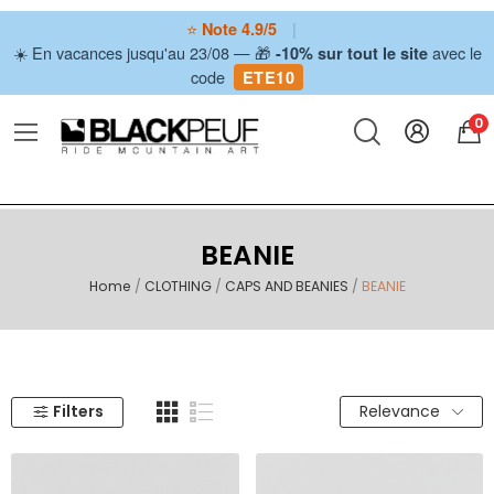
⭐
|
Note 4.9/5
☀️ En vacances jusqu'au 23/08 — 🎁
avec le
-10% sur tout le site
code
ETE10
0
BEANIE
Home
CLOTHING
CAPS AND BEANIES
BEANIE
Filters
Relevance