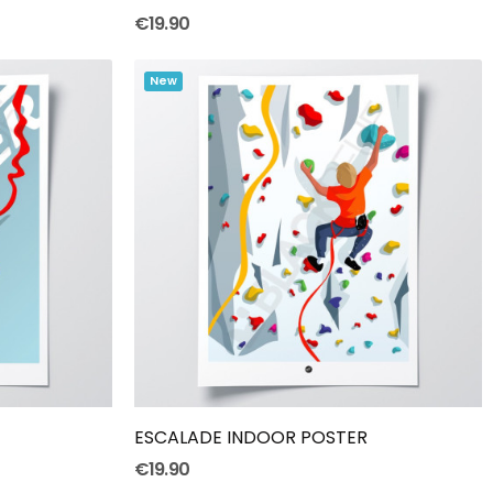
€19.90
New
Add To Cart
ESCALADE INDOOR POSTER
€19.90