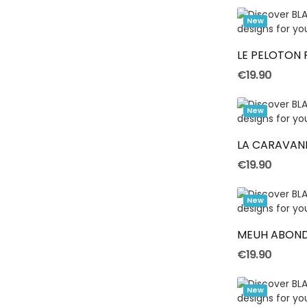
New
LE PELOTON
€19.90
New
LA CARAVANE
€19.90
New
MEUH ABOND
€19.90
New