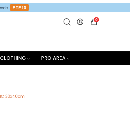
 code
ETE10
0
CLOTHING
PRO AREA
IC 30x40cm