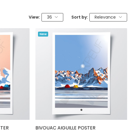
View:
36
Sort by:
Relevance
New
Add To Cart
STER
BIVOUAC AIGUILLE POSTER