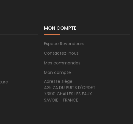
MON COMPTE
Espace Revendeurs
Contactez-nous
Mes commandes
Mon compte
Adresse siège :
ture
425 ZA DU PUITS D'ORDET
73190 CHALLES LES EAUX
SAVOIE - FRANCE