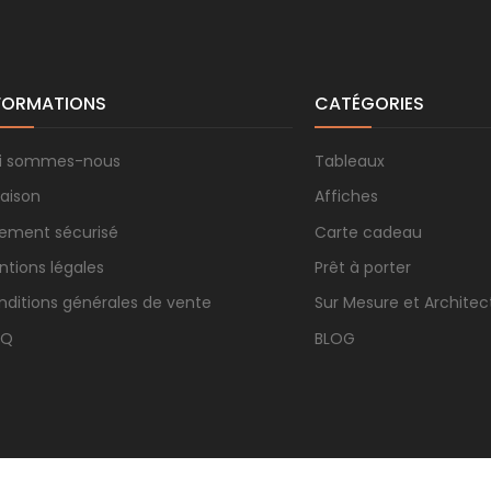
FORMATIONS
CATÉGORIES
i sommes-nous
Tableaux
raison
Affiches
iement sécurisé
Carte cadeau
ntions légales
Prêt à porter
nditions générales de vente
Sur Mesure et Architec
.Q
BLOG