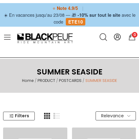
⭐
|
Note 4.9/5
☀️ En vacances jusqu'au 23/08 — 🎁
avec le
-10% sur tout le site
code
ETE10
0
SUMMER SEASIDE
Home
PRODUCT
POSTCARDS
SUMMER SEASIDE
Filters
Relevance