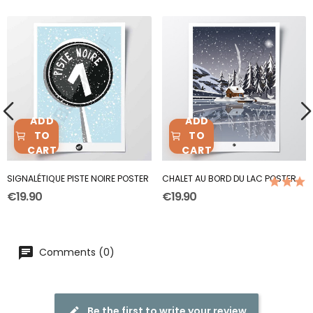
ADD
ADD
TO
TO
CART
CART
SIGNALÉTIQUE PISTE NOIRE POSTER
CHALET AU BORD DU LAC POSTER
€19.90
€19.90
Comments (0)
Be the first to write your review