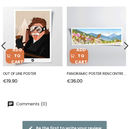
ADD
ADD
TO
TO
CART
CART
OUT OF LINE POSTER
PANORAMIC POSTER RENCONTRE AVEC DES MARMOTTES
€19.90
€36.00
Comments (0)
Be the first to write your review