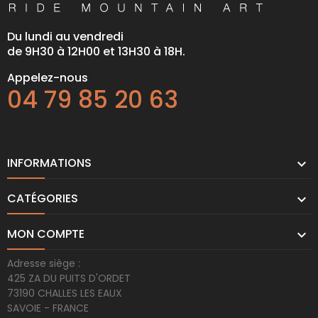
Du lundi au vendredi
de 9H30 à 12H00 et 13H30 à 18H.
Appelez-nous
04 79 85 20 63
INFORMATIONS

CATÉGORIES

MON COMPTE

Adresse siège :
425 ZA DU PUITS D'ORDET
73190 CHALLES LES EAUX
SAVOIE - FRANCE