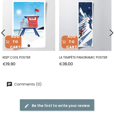
ADD
ADD
TO
TO
CART
CART
KEEP COOL POSTER
LA TEMPÈTE PANORAMIC POSTER
€19.90
€36.00
Comments (0)
Be the first to write your review