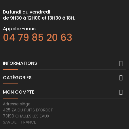
Du lundi au vendredi
de 9H30 à 12H00 et 13H30 à 18H.
Appelez-nous
04 79 85 20 63

INFORMATIONS

CATÉGORIES

MON COMPTE
Adresse siège :
425 ZA DU PUITS D'ORDET
73190 CHALLES LES EAUX
SAVOIE - FRANCE