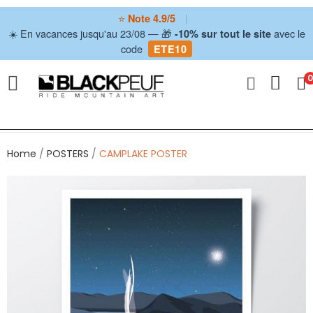
⭐
|
Note 4.9/5
☀️ En vacances jusqu'au 23/08 — 🎁
avec le
-10% sur tout le site
code
ETE10
ve
0
ve
ve
Home
POSTERS
CAMPLAKE POSTER
ve
ve