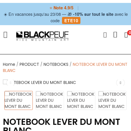
⭐
|
Note 4.9/5
☀️ En vacances jusqu'au 23/08 — 🎁
avec le
-10% sur tout le site
code
ETE10
ve
0
ve
ve
Home
PRODUCT
NOTEBOOKS
NOTEBOOK LEVER DU MONT
ve
BLANC
ve
NOTEBOOK LEVER DU MONT
BLANC