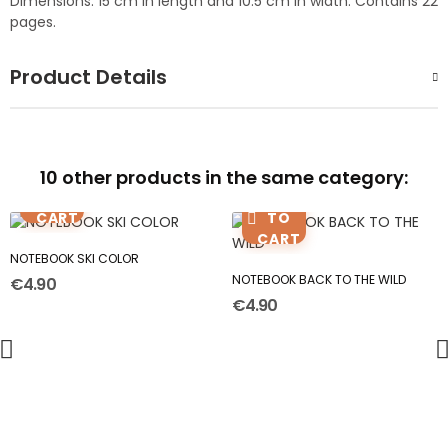
Dimensions: 15 cm in length and 10.5 cm in width. Contains 22
pages.
Product Details
10 other products in the same category:
ADD
TO
ADD
CART
TO
CART
NOTEBOOK SKI COLOR
NOTEBOOK BACK TO THE WILD
€4.90
€4.90