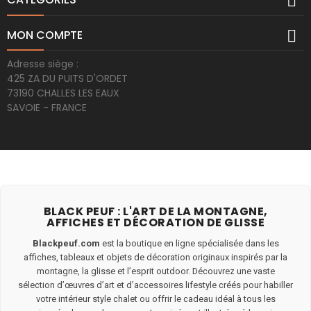


MON COMPTE
Adresse siège :
425 ZA DU PUITS D'ORDET
73190 CHALLES LES EAUX
SAVOIE - FRANCE
BLACK PEUF : L'ART DE LA MONTAGNE,
AFFICHES ET DÉCORATION DE GLISSE
Blackpeuf.com
est la boutique en ligne spécialisée dans les
affiches, tableaux et objets de décoration originaux inspirés par la
montagne, la glisse et l’esprit outdoor. Découvrez une vaste
sélection d’œuvres d’art et d’accessoires lifestyle créés pour habiller
votre intérieur style chalet ou offrir le cadeau idéal à tous les