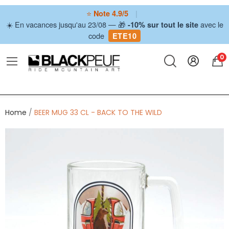
⭐
|
Note 4.9/5
☀️ En vacances jusqu'au 23/08 — 🎁
avec le
-10% sur tout le site
code
ETE10
0
Home
BEER MUG 33 CL - BACK TO THE WILD