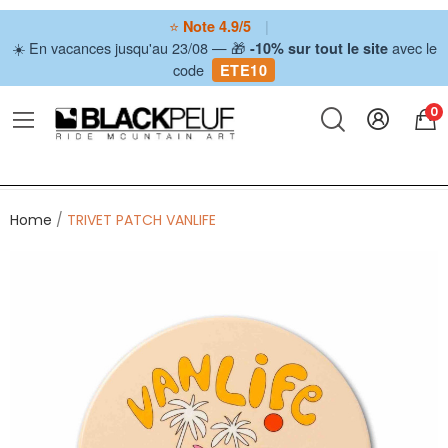
⭐
|
Note 4.9/5
☀️ En vacances jusqu'au 23/08 — 🎁
avec le
-10% sur tout le site
code
ETE10
0
Home
TRIVET PATCH VANLIFE