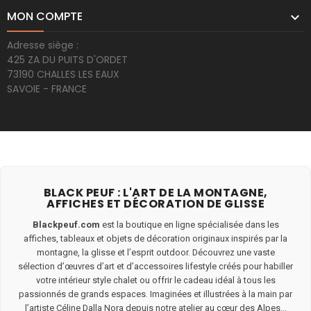
MON COMPTE

Adresse siège :
425 ZA DU PUITS D'ORDET
73190 CHALLES LES EAUX
SAVOIE - FRANCE
BLACK PEUF : L'ART DE LA MONTAGNE,
AFFICHES ET DÉCORATION DE GLISSE
Blackpeuf.com
est la boutique en ligne spécialisée dans les
affiches, tableaux et objets de décoration originaux inspirés par la
montagne, la glisse et l’esprit outdoor. Découvrez une vaste
sélection d’œuvres d’art et d’accessoires lifestyle créés pour habiller
votre intérieur style chalet ou offrir le cadeau idéal à tous les
passionnés de grands espaces. Imaginées et illustrées à la main par
l’artiste Céline Dalla Nora depuis notre atelier au cœur des Alpes...