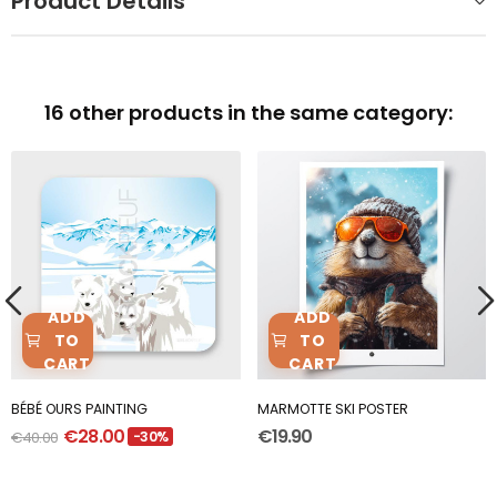
Product Details
16 other products in the same category:
ADD
ADD
TO
TO
CART
CART
BÉBÉ OURS PAINTING
MARMOTTE SKI POSTER
€28.00
€19.90
€40.00
-30%