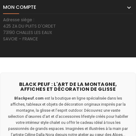
MON COMPTE

Adresse siège :
425 ZA DU PUITS D'ORDET
73190 CHALLES LES EAUX
SAVOIE - FRANCE
BLACK PEUF : L'ART DE LA MONTAGNE,
AFFICHES ET DÉCORATION DE GLISSE
Blackpeuf.com
est la boutique en ligne spécialisée dans les
affiches, tableaux et objets de décoration originaux inspirés par la
montagne, la glisse et l’esprit outdoor. Découvrez une vaste
sélection d’œuvres d’art et d’accessoires lifestyle créés pour habiller
votre intérieur style chalet ou offrir le cadeau idéal à tous les
passionnés de grands espaces. Imaginées et illustrées à la main par
l’artiste Céline Dalla Nora depuis notre atelier au cœur des Alpes...