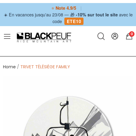
⭐
|
Note 4.9/5
☀️ En vacances jusqu'au 23/08 — 🎁
avec le
-10% sur tout le site
code
ETE10
0
Home
TRIVET TÉLÉSIÈGE FAMILY