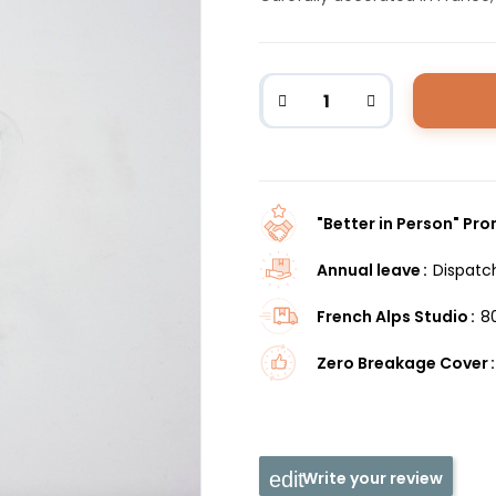
"Better in Person" Pr
Annual leave
Dispatc
French Alps Studio
8
Zero Breakage Cover
Write your review