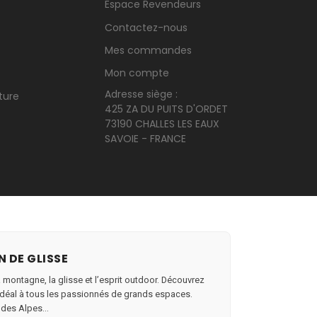
Espace Revendeurs
Contactez-nous
Mes commandes
Mon compte
Adresse siège :
ture
425 ZA DU PUITS D'ORDET
73190 CHALLES LES EAUX
SAVOIE - FRANCE
N DE GLISSE
a montagne, la glisse et l’esprit outdoor. Découvrez
au idéal à tous les passionnés de grands espaces.
 des Alpes...