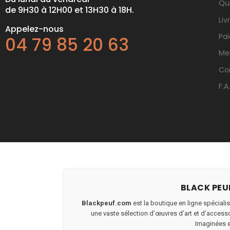
Qu
de 9H30 à 12H00 et 13H30 à 18H.
Liv
Appelez-nous
Pa
04 79 85 20 63
Me
Co
F.A
BLACK PEUF
Blackpeuf.com
est la boutique en ligne spécialis
une vaste sélection d’œuvres d’art et d’accessoi
Imaginées et