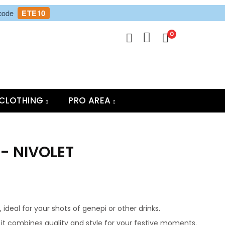
 code
ETE10
0
CLOTHING
PRO AREA
- NIVOLET
 ideal for your shots of genepi or other drinks.
, it combines quality and style for your festive moments.