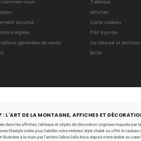
i sommes-nous
Tableaux
raison
Affiches
iement sécurisé
Carte cadeau
ntions légales
Prêt à porter
nditions générales de vente
Sur Mesure et Architec
.Q
BLOG
 : L'ART DE LA MONTAGNE, AFFICHES ET DÉCORATIO
ée dans les affiches, tableaux et objets de décoration originaux inspirés par l
res lifestyle créés pour habiller votre intérieur style chalet ou offrir le cade
 illustrées à la main par l’artiste Céline Dalla Nora depuis notre atelier au cœur