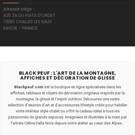
Adresse siège :
425 ZA DU PUITS D'ORDET
73190 CHALLES LES EAUX
SAVOIE - FRANCE
BLACK PEUF : L'ART DE LA MONTAGNE,
AFFICHES ET DÉCORATION DE GLISSE
Blackpeuf.com
est la boutique en ligne spécialisée dans les
affiches, tableaux et objets de décoration originaux inspirés par la
montagne, la glisse et l’esprit outdoor. Découvrez une vaste
sélection d’œuvres d’art et d’accessoires lifestyle créés pour habiller
votre intérieur style chalet ou offrir le cadeau idéal à tous les
passionnés de grands espaces. Imaginées et illustrées à la main par
l’artiste Céline Dalla Nora depuis notre atelier au cœur des Alpes...