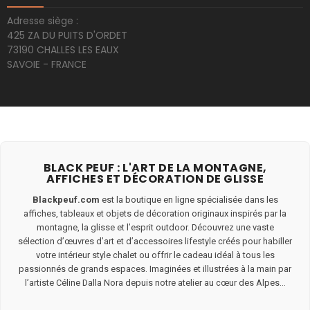
Adresse siège :
425 ZA DU PUITS D'ORDET
73190 CHALLES LES EAUX
SAVOIE - FRANCE
BLACK PEUF : L'ART DE LA MONTAGNE,
AFFICHES ET DÉCORATION DE GLISSE
Blackpeuf.com
est la boutique en ligne spécialisée dans les
affiches, tableaux et objets de décoration originaux inspirés par la
montagne, la glisse et l’esprit outdoor. Découvrez une vaste
sélection d’œuvres d’art et d’accessoires lifestyle créés pour habiller
votre intérieur style chalet ou offrir le cadeau idéal à tous les
passionnés de grands espaces. Imaginées et illustrées à la main par
l’artiste Céline Dalla Nora depuis notre atelier au cœur des Alpes...