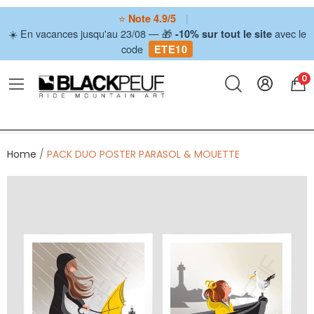
⭐
|
Note 4.9/5
☀️ En vacances jusqu'au 23/08 — 🎁
avec le
-10% sur tout le site
code
ETE10
0
Home
PACK DUO POSTER PARASOL & MOUETTE