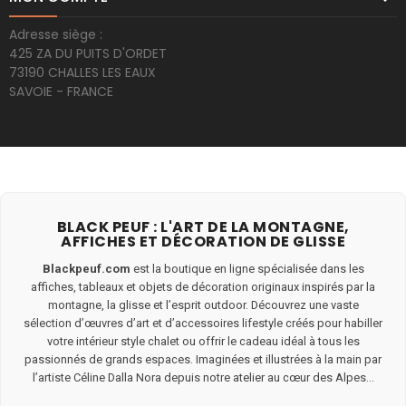
Adresse siège :
425 ZA DU PUITS D'ORDET
73190 CHALLES LES EAUX
SAVOIE - FRANCE
BLACK PEUF : L'ART DE LA MONTAGNE,
AFFICHES ET DÉCORATION DE GLISSE
Blackpeuf.com
est la boutique en ligne spécialisée dans les
affiches, tableaux et objets de décoration originaux inspirés par la
montagne, la glisse et l’esprit outdoor. Découvrez une vaste
sélection d’œuvres d’art et d’accessoires lifestyle créés pour habiller
votre intérieur style chalet ou offrir le cadeau idéal à tous les
passionnés de grands espaces. Imaginées et illustrées à la main par
l’artiste Céline Dalla Nora depuis notre atelier au cœur des Alpes...