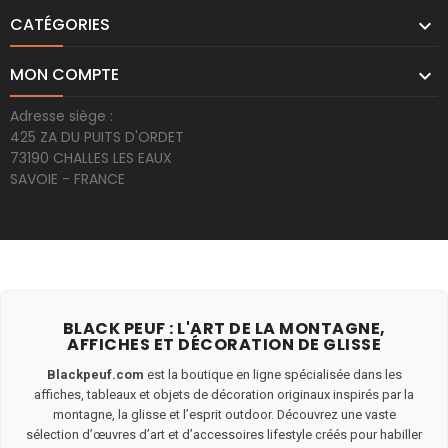
CATÉGORIES

MON COMPTE

Adresse siège :
425 ZA DU PUITS D'ORDET
73190 CHALLES LES EAUX
SAVOIE - FRANCE
BLACK PEUF : L'ART DE LA MONTAGNE,
AFFICHES ET DÉCORATION DE GLISSE
Blackpeuf.com
est la boutique en ligne spécialisée dans les
affiches, tableaux et objets de décoration originaux inspirés par la
montagne, la glisse et l’esprit outdoor. Découvrez une vaste
sélection d’œuvres d’art et d’accessoires lifestyle créés pour habiller