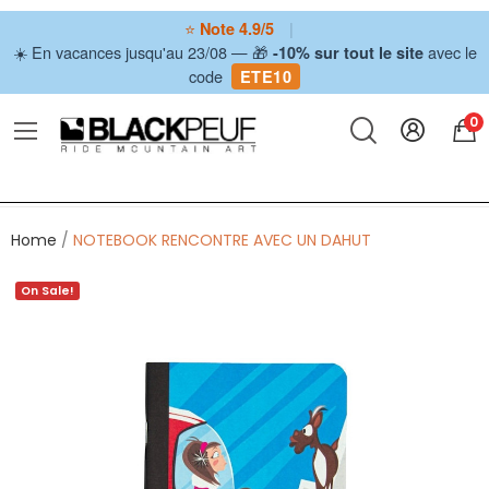
⭐
|
Note 4.9/5
☀️ En vacances jusqu'au 23/08 — 🎁
avec le
-10% sur tout le site
code
ETE10
0
Home
NOTEBOOK RENCONTRE AVEC UN DAHUT
On Sale!