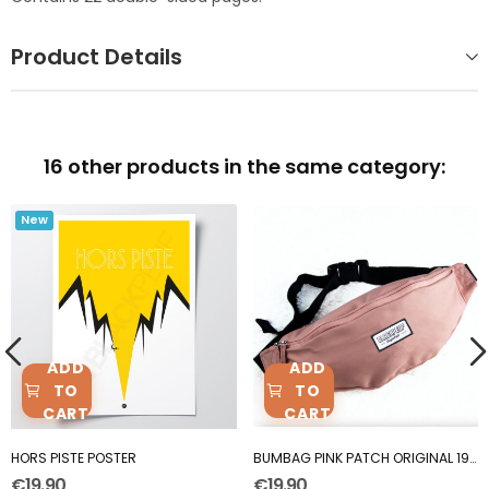
Product Details
16 other products in the same category:
New
ADD
ADD
TO
TO
CART
CART
HORS PISTE POSTER
BUMBAG PINK PATCH ORIGINAL 1986
€19.90
€19.90