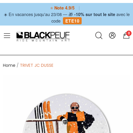
⭐
|
Note 4.9/5
☀️ En vacances jusqu'au 23/08 — 🎁
avec le
-10% sur tout le site
code
ETE10
0
Home
TRIVET JC DUSSE