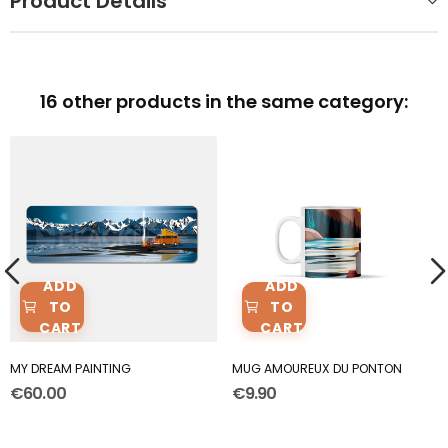
Product Details
16 other products in the same category:
ADD
ADD
TO
TO
CART
CART
MY DREAM PAINTING
MUG AMOUREUX DU PONTON
€60.00
€9.90