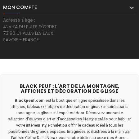
MON COMPTE

Adresse siège :
425 ZA DU PUITS D'ORDET
73190 CHALLES LES EAUX
SAVOIE - FRANCE
BLACK PEUF : L'ART DE LA MONTAGNE,
AFFICHES ET DÉCORATION DE GLISSE
Blackpeuf.com
est la boutique en ligne spécialisée dans les
affiches, tableaux et objets de décoration originaux inspirés par la
montagne, la glisse et l’esprit outdoor. Découvrez une vaste
sélection d’œuvres d’art et d’accessoires lifestyle créés pour habiller
votre intérieur style chalet ou offrir le cadeau idéal à tous les
passionnés de grands espaces. Imaginées et illustrées à la main par
l’artiste Céline Dalla Nora depuis notre atelier au cœur des Alpes...