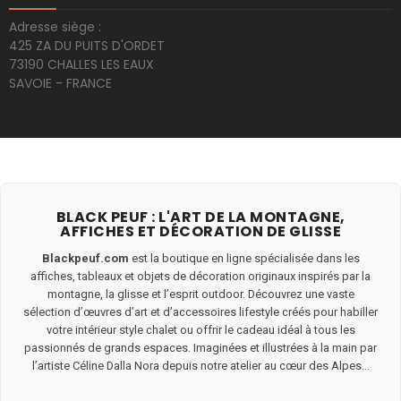
Adresse siège :
425 ZA DU PUITS D'ORDET
73190 CHALLES LES EAUX
SAVOIE - FRANCE
BLACK PEUF : L'ART DE LA MONTAGNE,
AFFICHES ET DÉCORATION DE GLISSE
Blackpeuf.com
est la boutique en ligne spécialisée dans les
affiches, tableaux et objets de décoration originaux inspirés par la
montagne, la glisse et l’esprit outdoor. Découvrez une vaste
sélection d’œuvres d’art et d’accessoires lifestyle créés pour habiller
votre intérieur style chalet ou offrir le cadeau idéal à tous les
passionnés de grands espaces. Imaginées et illustrées à la main par
l’artiste Céline Dalla Nora depuis notre atelier au cœur des Alpes...