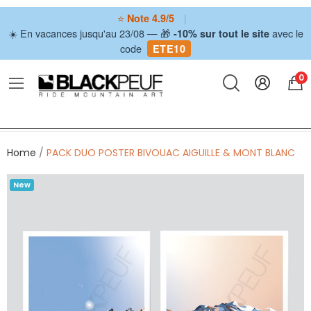
⭐
|
Note 4.9/5
☀️ En vacances jusqu'au 23/08 — 🎁
avec le
-10% sur tout le site
code
ETE10
0
Home
PACK DUO POSTER BIVOUAC AIGUILLE & MONT BLANC
New