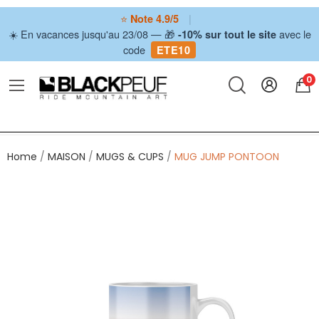
⭐
|
Note 4.9/5
☀️ En vacances jusqu'au 23/08 — 🎁
avec le
-10% sur tout le site
code
ETE10
0
Home
MAISON
MUGS & CUPS
MUG JUMP PONTOON