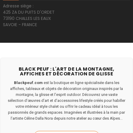
Adresse siège :
425 ZA DU PUITS D'ORDET
73190 CHALLES LES EAUX
SAVOIE - FRANCE
BLACK PEUF : L'ART DE LA MONTAGNE,
AFFICHES ET DÉCORATION DE GLISSE
Blackpeuf.com
est la boutique en ligne spécialisée dans les
affiches, tableaux et objets de décoration originaux inspirés par la
montagne, la glisse et l’esprit outdoor. Découvrez une vaste
sélection d’œuvres d’art et d’accessoires lifestyle créés pour habiller
votre intérieur style chalet ou offrir le cadeau idéal à tous les
passionnés de grands espaces. Imaginées et illustrées à la main par
l’artiste Céline Dalla Nora depuis notre atelier au cœur des Alpes...