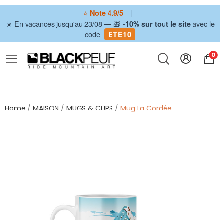
⭐
|
Note 4.9/5
☀️ En vacances jusqu'au 23/08 — 🎁
avec le
-10% sur tout le site
code
ETE10
0
Home
MAISON
MUGS & CUPS
Mug La Cordée