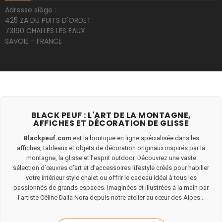
Adresse siège :
425 ZA DU PUITS D'ORDET
73190 CHALLES LES EAUX
SAVOIE - FRANCE
BLACK PEUF : L'ART DE LA MONTAGNE,
AFFICHES ET DÉCORATION DE GLISSE
Blackpeuf.com
est la boutique en ligne spécialisée dans les
affiches, tableaux et objets de décoration originaux inspirés par la
montagne, la glisse et l’esprit outdoor. Découvrez une vaste
sélection d’œuvres d’art et d’accessoires lifestyle créés pour habiller
votre intérieur style chalet ou offrir le cadeau idéal à tous les
passionnés de grands espaces. Imaginées et illustrées à la main par
l’artiste Céline Dalla Nora depuis notre atelier au cœur des Alpes...