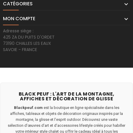
CATÉGORIES

MON COMPTE

Adresse siège :
425 ZA DU PUITS D'ORDET
73190 CHALLES LES EAUX
SAVOIE - FRANCE
BLACK PEUF : L'ART DE LA MONTAGNE,
AFFICHES ET DÉCORATION DE GLISSE
Blackpeuf.com
est la boutique en ligne spécialisée dans les
affiches, tableaux et objets de décoration originaux inspirés par la
montagne, la glisse et l’esprit outdoor. Découvrez une vaste
sélection d’œuvres d’art et d’accessoires lifestyle créés pour habiller
votre intérieur style chalet ou offrir le cadeau idéal à tous les