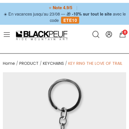
⭐
|
Note 4.9/5
☀️ En vacances jusqu'au 23/08 — 🎁
avec le
-10% sur tout le site
code
ETE10
0
Home
PRODUCT
KEYCHAINS
KEY RING THE LOVE OF TRAIL