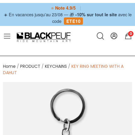
⭐
|
Note 4.9/5
☀️ En vacances jusqu'au 23/08 — 🎁
avec le
-10% sur tout le site
code
ETE10
0
Home
PRODUCT
KEYCHAINS
KEY RING MEETING WITH A
DAHUT