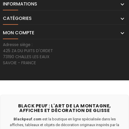
INFORMATIONS

CATÉGORIES

MON COMPTE

Adresse siège :
425 ZA DU PUITS D'ORDET
73190 CHALLES LES EAUX
SAVOIE - FRANCE
BLACK PEUF : L'ART DE LA MONTAGNE,
AFFICHES ET DÉCORATION DE GLISSE
Blackpeuf.com
est la boutique en ligne spécialisée dans les
affiches, tableaux et objets de décoration originaux inspirés par la