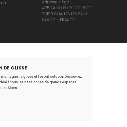
Adresse siège :
ture
425 ZA DU PUITS D'ORDET
73190 CHALLES LES EAUX
SAVOIE - FRANCE
N DE GLISSE
a montagne, la glisse et l’esprit outdoor. Découvrez
au idéal à tous les passionnés de grands espaces.
 des Alpes...