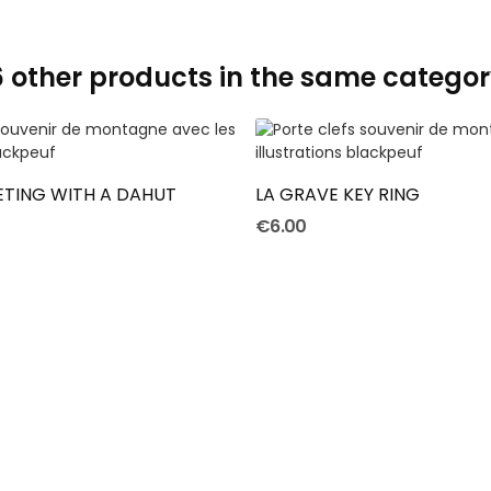
6 other products in the same categor
ADD TO CART
ADD TO CART
ETING WITH A DAHUT
LA GRAVE KEY RING
€6.00