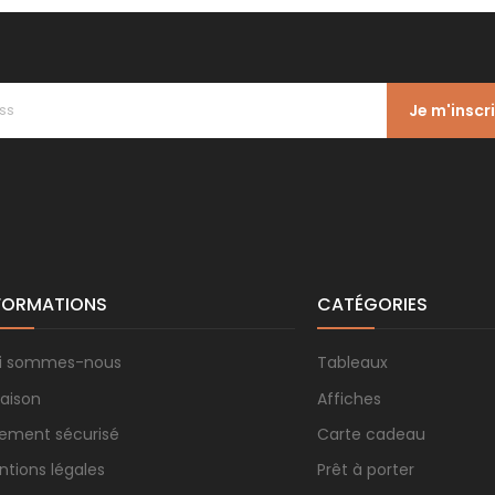
Je m'inscr
FORMATIONS
CATÉGORIES
i sommes-nous
Tableaux
raison
Affiches
iement sécurisé
Carte cadeau
ntions légales
Prêt à porter