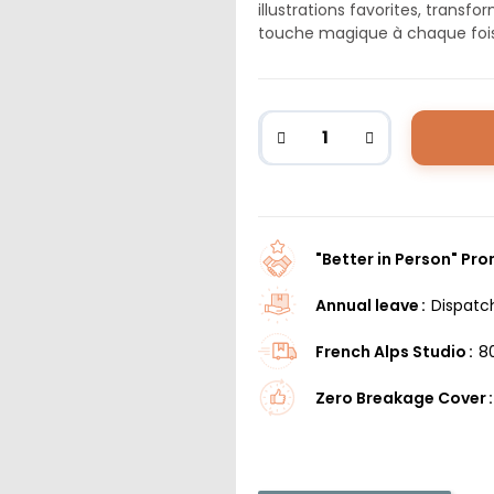
illustrations favorites, trans
touche magique à chaque fois q
"Better in Person" Pr
Annual leave
Dispatc
French Alps Studio
8
Zero Breakage Cover