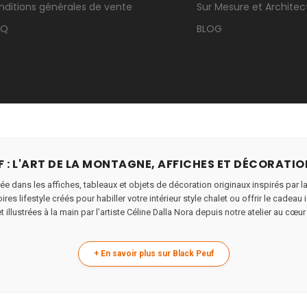
nditions générales de vente
Sur Mesure et Architec
.Q
BLOG
 : L'ART DE LA MONTAGNE, AFFICHES ET DÉCORATIO
ée dans les affiches, tableaux et objets de décoration originaux inspirés par l
res lifestyle créés pour habiller votre intérieur style chalet ou offrir le cade
 illustrées à la main par l’artiste Céline Dalla Nora depuis notre atelier au cœur