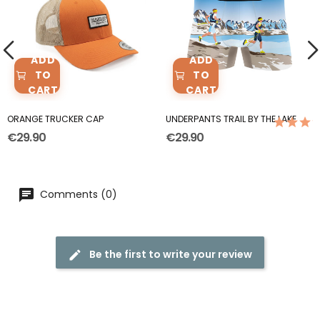
ADD
ADD
TO
TO
CART
CART
ORANGE TRUCKER CAP
UNDERPANTS TRAIL BY THE LAKE
(2)
€29.90
€29.90
Comments (0)
Be the first to write your review