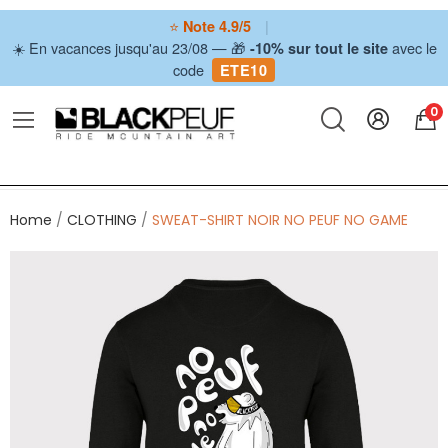
⭐
|
Note 4.9/5
☀️ En vacances jusqu'au 23/08 — 🎁
avec le
-10% sur tout le site
code
ETE10
0
Home
CLOTHING
SWEAT-SHIRT NOIR NO PEUF NO GAME