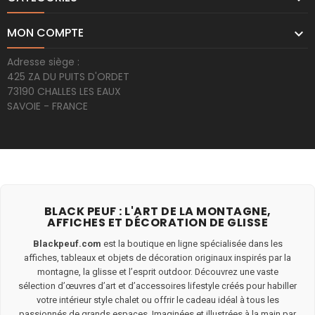
MON COMPTE

Adresse siège :
425 ZA DU PUITS D'ORDET
73190 CHALLES LES EAUX
SAVOIE - FRANCE
BLACK PEUF : L'ART DE LA MONTAGNE,
AFFICHES ET DÉCORATION DE GLISSE
Blackpeuf.com
est la boutique en ligne spécialisée dans les
affiches, tableaux et objets de décoration originaux inspirés par la
montagne, la glisse et l’esprit outdoor. Découvrez une vaste
sélection d’œuvres d’art et d’accessoires lifestyle créés pour habiller
votre intérieur style chalet ou offrir le cadeau idéal à tous les
passionnés de grands espaces. Imaginées et illustrées à la main par