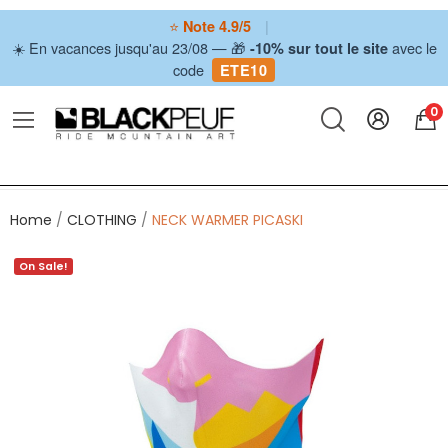
⭐
|
Note 4.9/5
☀️ En vacances jusqu'au 23/08 — 🎁
avec le
-10% sur tout le site
code
ETE10
0
Home
CLOTHING
NECK WARMER PICASKI
On Sale!