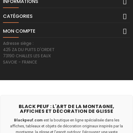

INFORMATIONS

CATÉGORIES

MON COMPTE
Adresse siège :
425 ZA DU PUITS D'ORDET
73190 CHALLES LES EAUX
SAVOIE - FRANCE
BLACK PEUF : L'ART DE LA MONTAGNE,
AFFICHES ET DÉCORATION DE GLISSE
Blackpeuf.com
est la boutique en ligne spécialisée dans les
affiches, tableaux et objets de décoration originaux inspirés par la
montagne, la glisse et l’esprit outdoor. Découvrez une vaste