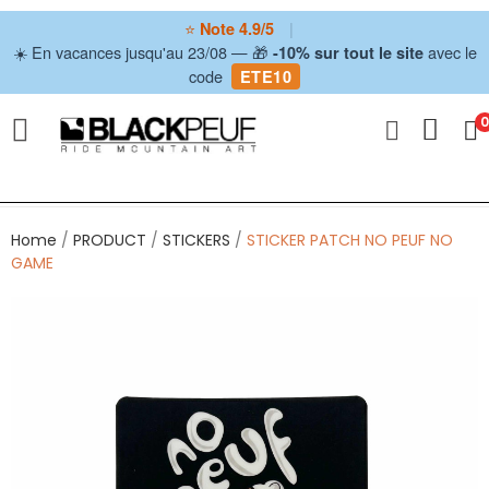
⭐
|
Note 4.9/5
☀️ En vacances jusqu'au 23/08 — 🎁
avec le
-10% sur tout le site
code
ETE10
ve
0
ve
ve
Home
PRODUCT
STICKERS
STICKER PATCH NO PEUF NO
ve
GAME
ve