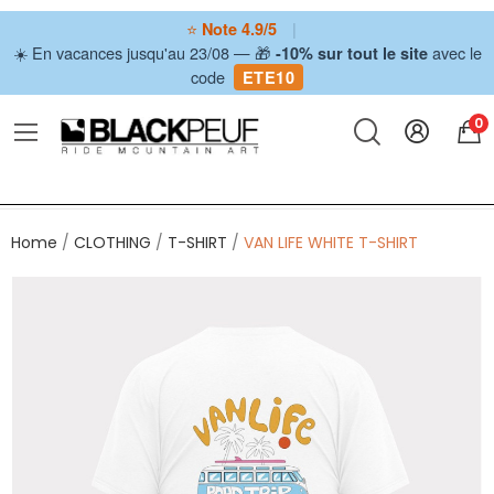
⭐
|
Note 4.9/5
☀️ En vacances jusqu'au 23/08 — 🎁
avec le
-10% sur tout le site
code
ETE10
0
Home
CLOTHING
T-SHIRT
VAN LIFE WHITE T-SHIRT