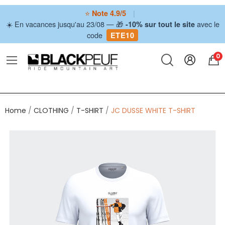
⭐
|
Note 4.9/5
☀️ En vacances jusqu'au 23/08 — 🎁
avec le
-10% sur tout le site
code
ETE10
0
Home
CLOTHING
T-SHIRT
JC DUSSE WHITE T-SHIRT