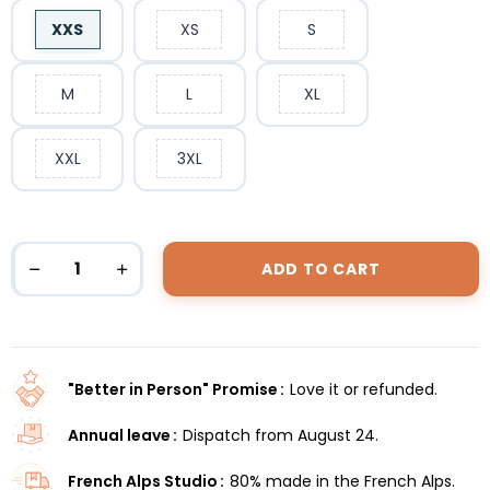
XXS
XS
S
M
L
XL
XXL
3XL
ADD TO CART
"Better in Person" Promise
Love it or refunded.
Annual leave
Dispatch from August 24.
French Alps Studio
80% made in the French Alps.