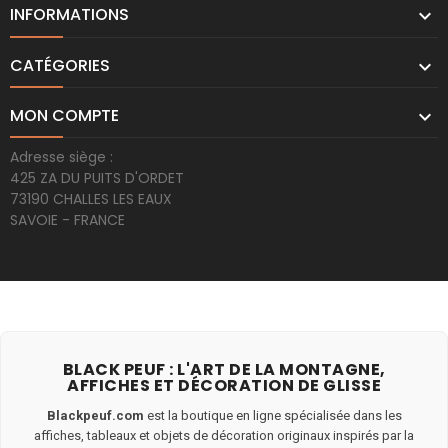
INFORMATIONS

CATÉGORIES

MON COMPTE

Adresse siège :
425 ZA DU PUITS D'ORDET
73190 CHALLES LES EAUX
SAVOIE - FRANCE
BLACK PEUF : L'ART DE LA MONTAGNE,
AFFICHES ET DÉCORATION DE GLISSE
Blackpeuf.com
est la boutique en ligne spécialisée dans les
affiches, tableaux et objets de décoration originaux inspirés par la