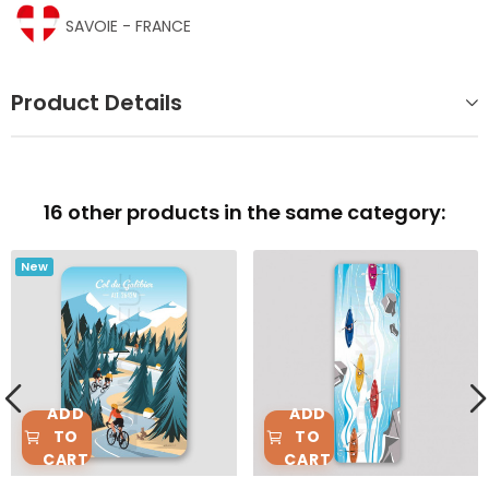
SAVOIE - FRANCE
Product Details
16 other products in the same category:
New
ADD
ADD
TO
TO
CART
CART