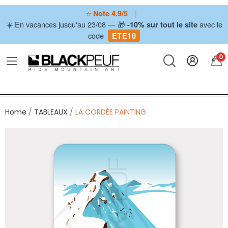
⭐
|
Note 4.9/5
☀️ En vacances jusqu'au 23/08 — 🎁
avec le
-10% sur tout le site
code
ETE10
0
Home
TABLEAUX
LA CORDÉE PAINTING