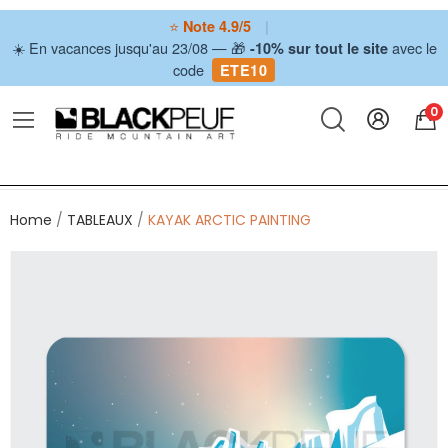
⭐
|
Note 4.9/5
☀️ En vacances jusqu'au 23/08 — 🎁
avec le
-10% sur tout le site
code
ETE10
0
Home
TABLEAUX
KAYAK ARCTIC PAINTING