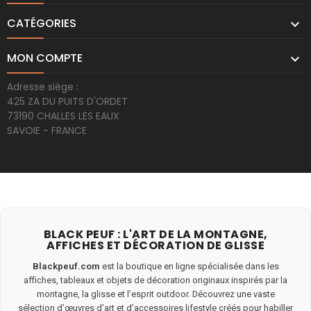
CATÉGORIES

MON COMPTE

Adresse siège :
425 ZA DU PUITS D'ORDET
73190 CHALLES LES EAUX
SAVOIE - FRANCE
BLACK PEUF : L'ART DE LA MONTAGNE,
AFFICHES ET DÉCORATION DE GLISSE
Blackpeuf.com
est la boutique en ligne spécialisée dans les
affiches, tableaux et objets de décoration originaux inspirés par la
montagne, la glisse et l’esprit outdoor. Découvrez une vaste
sélection d’œuvres d’art et d’accessoires lifestyle créés pour habiller