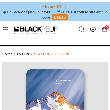
⭐
|
Note 4.9/5
☀️ En vacances jusqu'au 23/08 — 🎁
avec le
-10% sur tout le site
code
ETE10
0
Home
TABLEAUX
LA MUZELLE PAINTING