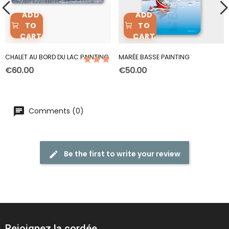
ADD
ADD
TO
TO
CART
CART
CHALET AU BORD DU LAC PAINTING
MARÉE BASSE PAINTING
(1)
€60.00
€50.00
Comments (0)
Be the first to write your review
Rejoignez la cordée