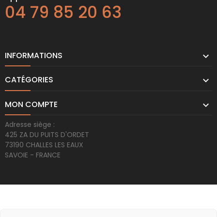
04 79 85 20 63
INFORMATIONS

CATÉGORIES

MON COMPTE

Adresse siège :
425 ZA DU PUITS D'ORDET
73190 CHALLES LES EAUX
SAVOIE - FRANCE