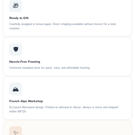
🎁
Ready to Gift
Carefully wrapped in tissue paper. Direct shipping available without invoice for a total
surprise.
🛡️
Hassle-Free Framing
Universal standard sizes for quick, easy, and affordable framing.
🏔️
French Alps Workshop
Exclusive Blackpeuf design. Printed on demand in Savoy: always in stock and shipped
within 48/72h.
✨