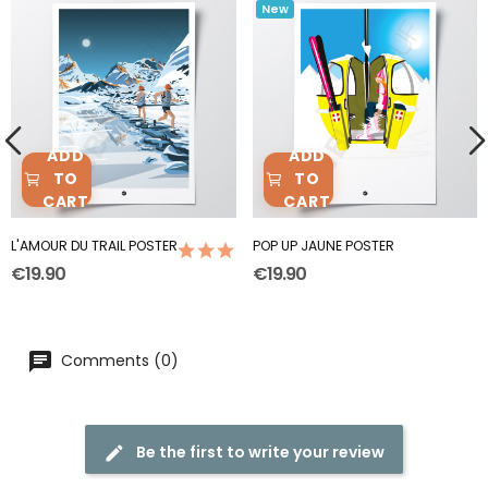
New
ADD
ADD
TO
TO
CART
CART
L'AMOUR DU TRAIL POSTER
POP UP JAUNE POSTER
(1)
€19.90
€19.90
Comments (0)
Be the first to write your review