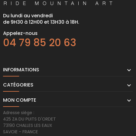
Du lundi au vendredi
de 9H30 à 12H00 et 13H30 à 18H.
Appelez-nous
04 79 85 20 63
INFORMATIONS

CATÉGORIES

MON COMPTE

Adresse siège :
425 ZA DU PUITS D'ORDET
73190 CHALLES LES EAUX
SAVOIE - FRANCE