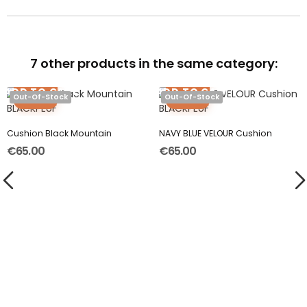
7 other products in the same category:
ADD TO CART
ADD TO CART
Out-Of-Stock
Out-Of-Stock
Cushion Black Mountain
NAVY BLUE VELOUR Cushion
€65.00
€65.00