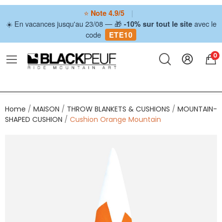
⭐
|
Note 4.9/5
☀️ En vacances jusqu'au 23/08 — 🎁
avec le
-10% sur tout le site
code
ETE10
0
Home
MAISON
THROW BLANKETS & CUSHIONS
MOUNTAIN-
SHAPED CUSHION
Cushion Orange Mountain