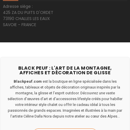
Adresse siège :
425 ZA DU PUITS D'ORDET
73190 CHALLES LES EAUX
SAVOIE - FRANCE
BLACK PEUF : L'ART DE LA MONTAGNE,
AFFICHES ET DÉCORATION DE GLISSE
Blackpeuf.com
est la boutique en ligne spécialisée dans les
affiches, tableaux et objets de décoration originaux inspirés par la
montagne, la glisse et l’esprit outdoor. Découvrez une vaste
sélection d’œuvres d’art et d’accessoires lifestyle créés pour habiller
votre intérieur style chalet ou offrir le cadeau idéal à tous les
passionnés de grands espaces. Imaginées et illustrées à la main par
l’artiste Céline Dalla Nora depuis notre atelier au cœur des Alpes...