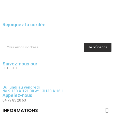
Rejoignez la cordée
Inscrivez-vous pour recevoir les dernières illustrations en avant-
première.
Je m'inscris
Suivez-nous sur
Du lundi au vendredi
de 9H30 à 12H00 et 13H30 à 18H.
Appelez-nous
04 79 85 20 63

INFORMATIONS