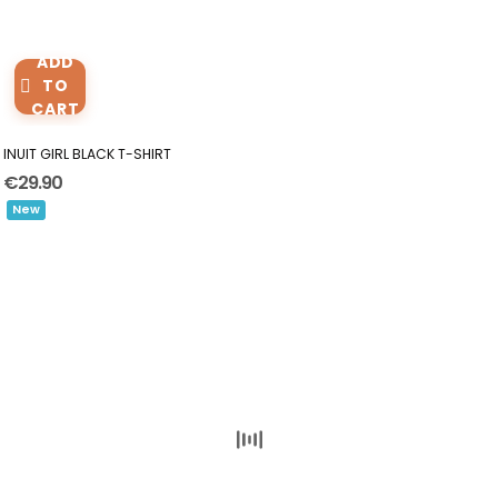
ADD
TO
CART
INUIT GIRL BLACK T-SHIRT
€29.90
New