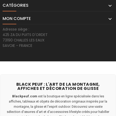
CATÉGORIES

MON COMPTE

Adresse siège :
425 ZA DU PUITS D'ORDET
73190 CHALLES LES EAUX
SAVOIE - FRANCE
BLACK PEUF : L'ART DE LA MONTAGNE,
AFFICHES ET DÉCORATION DE GLISSE
Blackpeuf.com
est la boutique en ligne spécialisée dans les
affiches, tableaux et objets de décoration originaux inspirés par la
montagne, la glisse et l’esprit outdoor. Découvrez une vaste
sélection d’œuvres d’art et d’accessoires lifestyle créés pour habiller