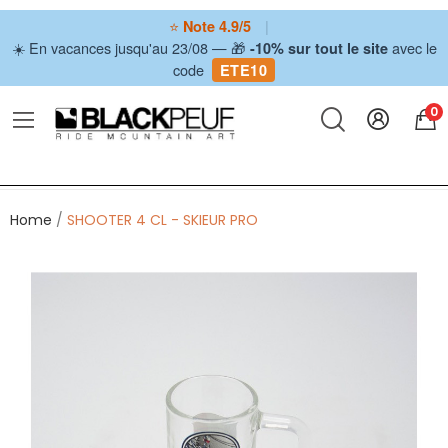
⭐
|
Note 4.9/5
☀️ En vacances jusqu'au 23/08 — 🎁
avec le
-10% sur tout le site
code
ETE10
0
Home
SHOOTER 4 CL - SKIEUR PRO