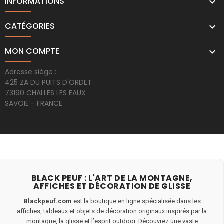
INFORMATIONS

CATÉGORIES

MON COMPTE

Adresse siège :
425 ZA DU PUITS D'ORDET
73190 CHALLES LES EAUX
SAVOIE - FRANCE
BLACK PEUF : L'ART DE LA MONTAGNE,
AFFICHES ET DÉCORATION DE GLISSE
Blackpeuf.com
est la boutique en ligne spécialisée dans les
affiches, tableaux et objets de décoration originaux inspirés par la
montagne, la glisse et l’esprit outdoor. Découvrez une vaste