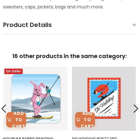
sweaters, caps, jackets, bags and much more.
Product Details
16 other products in the same category:
On Sale!
ADD
ADD
TO
TO
CART
CART
KIGURUMI RABBIT PAINTING
SKI HOLIDAYS POSTCARD