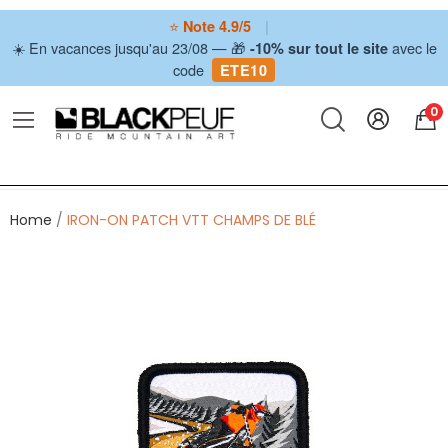
⭐
|
Note 4.9/5
☀️ En vacances jusqu'au 23/08 — 🎁
avec le
-10% sur tout le site
code
ETE10
0
Home
IRON-ON PATCH VTT CHAMPS DE BLÉ